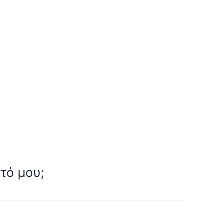
τό μου;