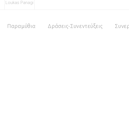
Loukas Panagi
Skip
to
content
Παραμύθια
Δράσεις-Συνεντεύξεις
Συνε