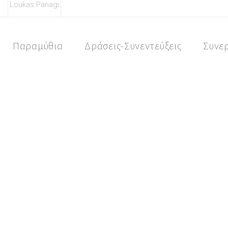
Loukas Panagi
Skip
to
content
Παραμύθια
Δράσεις-Συνεντεύξεις
Συνε