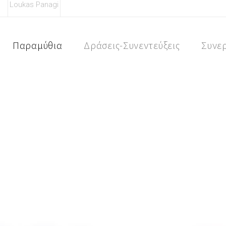
Loukas Panagi
Skip
to
content
Παραμύθια
Δράσεις-Συνεντεύξεις
Συνε