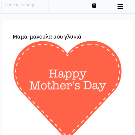
Skip
Loukas Panagi
to
content
Μαμά-μανούλα μου γλυκιά