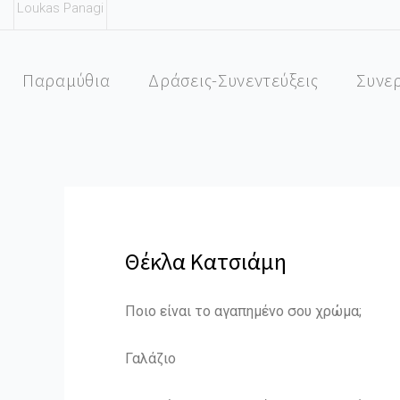
Loukas Panagi
Skip
to
content
Παραμύθια
Δράσεις-Συνεντεύξεις
Συνε
Θέκλα Κατσιάμη
Ποιο είναι το αγαπημένο σου χρώμα;
Γαλάζιο