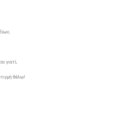
δίων;
αι γιατί;
στιγμή θέλω!