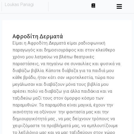
Skip
Loukas Panagi
to
content
Αφροδίτη Δερματά
Είμαι η Αφροδίτη Δερματά είμαι ραδιοφωνική
παραγωγός και δημοσιογράφος και στον ελεύθερο
χρόνο μου λατρεύω να βλέπω θεατρικές
παραστάσεις, να πηγαίνω σε συναυλίες και φυσικά να
διαβάζω βιβλία. Κάποτε διάβαζα για τα παιδιά μου
κάθε βράδυ, ήταν κάτι σαν ιεροτελεστία, τώρα που
μεγάλωσαν και διαβάζουν μόνα τους βιβλία μου
αρέσει πολύ να διαβάζω για άλλα παιδάκια και να
ταξιδεύω μαζί τους στον όμορφο κόσμο των
παραμυθιών. Τα παραμύθια είναι μαγικά, έχουν την
ικανότητα να οξύνουν την φαντασία μας και την
δημιουργικότητά μας , να μας δείχνουν τρόπους να
χειριζόμαστε τα προβλήματά μας, να εμπλουτίζουμε
το λεξιλόγιο μας και να μας ταξιδεύουν στον χώρο